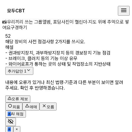
모두CBT
해당 장비의 사전 점검사항 2가지를
📸
우리끼리 쓰는 그룹앨범, 포담
사진이 캘린더·지도 위에 추억으로 쌓
여요
구경하기
52
해당 장비의 사전 점검사항 2가지를 쓰시오.
해설
- 권과방지장치, 과부하방지장치 등의 경보장치 기능 점검 

- 브레이크, 클러치 등의 기능 이상 유무

- 와이어로프가 통하는 곳의 상태 및 작업장소의 지반상태
추가답안
1
내용에 오류가 있거나 최신 법령·기준과 다른 부분이 보이면 알려
주세요. 확인 후 반영하겠습니다.
오류 제보
외움
애매
모름
✳
AI 채점
✳
×