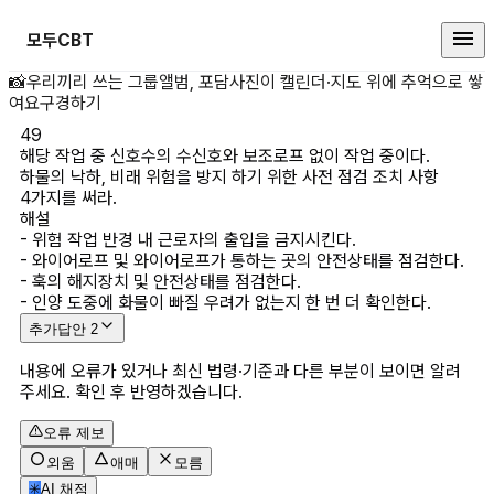
모두CBT
해당 작업 중 신호수의 수신호와 보조
📸
우리끼리 쓰는 그룹앨범, 포담
사진이 캘린더·지도 위에 추억으로 쌓
여요
구경하기
49
해당 작업 중 신호수의 수신호와 보조로프 없이 작업 중이다. 
하물의 낙하, 비래 위험을 방지 하기 위한 사전 점검 조치 사항 
4가지를 써라.
해설
- 위험 작업 반경 내 근로자의 출입을 금지시킨다.

- 와이어로프 및 와이어로프가 통하는 곳의 안전상태를 점검한다.

- 훅의 해지장치 및 안전상태를 점검한다.

- 인양 도중에 화물이 빠질 우려가 없는지 한 번 더 확인한다.
추가답안
2
내용에 오류가 있거나 최신 법령·기준과 다른 부분이 보이면 알려
주세요. 확인 후 반영하겠습니다.
오류 제보
외움
애매
모름
✳
AI 채점