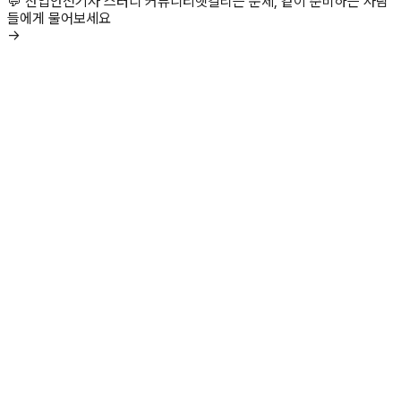
💬 산업안전기사 스터디 커뮤니티
헷갈리는 문제, 같이 준비하는 사람
들에게 물어보세요
→