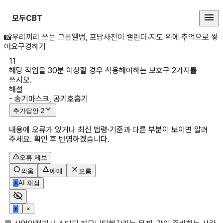
모두CBT
해당 작업을 30분 이상할 경우 착
📸
우리끼리 쓰는 그룹앨범, 포담
사진이 캘린더·지도 위에 추억으로 쌓
여요
구경하기
11
해당 작업을 30분 이상할 경우 착용해야하는 보호구 2가지를 
쓰시오.
해설
- 송기마스크, 공기호흡기
추가답안
2
내용에 오류가 있거나 최신 법령·기준과 다른 부분이 보이면 알려
주세요. 확인 후 반영하겠습니다.
오류 제보
외움
애매
모름
✳
AI 채점
✳
×