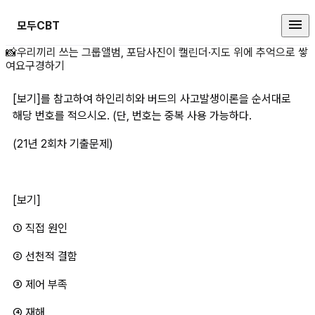
모두CBT
[보기]를 참고하여 하인리히와 버드
📸
우리끼리 쓰는 그룹앨범, 포담
사진이 캘린더·지도 위에 추억으로 쌓
여요
구경하기
[보기]를 참고하여 하인리히와 버드의 사고발생이론을 순서대로 
해당 번호를 적으시오. (단, 번호는 중복 사용 가능하다.
(21년 2회차 기출문제)
[보기]
① 직접 원인
② 선천적 결함
③ 제어 부족
④ 재해