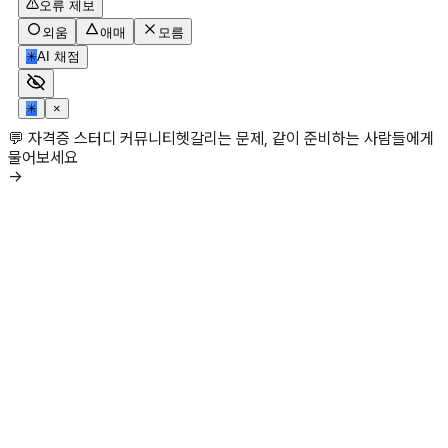
오류 제보
외움
애매
모름
✳
AI 채점
✳
×
💬 자격증 스터디 커뮤니티
헷갈리는 문제, 같이 준비하는 사람들에게
물어보세요
→