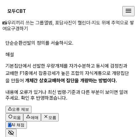
모두CBT
단순순환선발의 정의를 서술하시오.
📸
우리끼리 쓰는 그룹앨범, 포담
사진이 캘린더·지도 위에 추억으로 쌓
여요
구경하기
단순순환선발의 정의를 서술하시오.
해설
기본집단에서 선발한 우량개체를 자가수분하고 동시에 검정친과 
교배한 F1중에서 잡종강세가 높은 조합의 자식계통으로 개량집단
을 만들어 
개체간 상호교배하여 집단을 개량하는 방법이다.
내용에 오류가 있거나 최신 법령·기준과 다른 부분이 보이면 알려
주세요. 확인 후 반영하겠습니다.
오류 제보
외움
애매
모름
✳
AI 채점