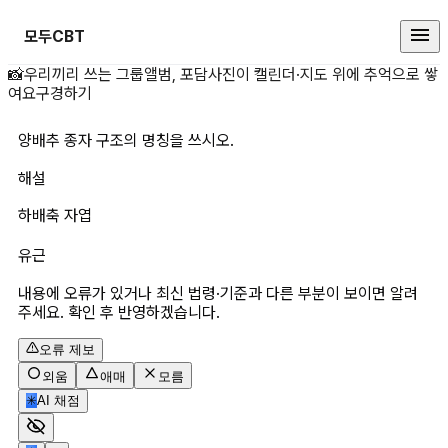
모두CBT
양배추 종자 구조의 명칭을 쓰시오.
📸
우리끼리 쓰는 그룹앨범, 포담
사진이 캘린더·지도 위에 추억으로 쌓
여요
구경하기
양배추 종자 구조의 명칭을 쓰시오.
해설
하배축 자엽
유근
내용에 오류가 있거나 최신 법령·기준과 다른 부분이 보이면 알려
주세요. 확인 후 반영하겠습니다.
오류 제보
외움
애매
모름
✳
AI 채점