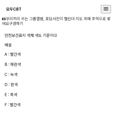
모두CBT
안전보건표지 색채 색도 기준이다 
📸
우리끼리 쓰는 그룹앨범, 포담
사진이 캘린더·지도 위에 추억으로 쌓
여요
구경하기
안전보건표지 색채 색도 기준이다
해설
A : 빨간색
B : 파란색
C : 녹색
D : 흰색
E : 흑색
F : 빨간색