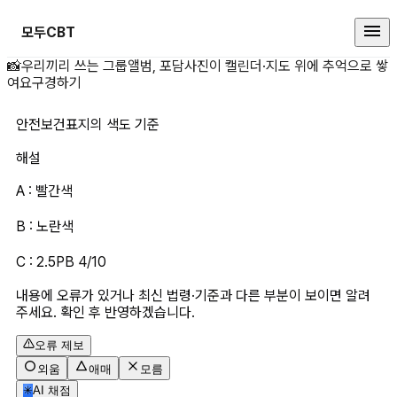
모두CBT
안전보건표지의 색도 기준 상세 페
📸
우리끼리 쓰는 그룹앨범, 포담
사진이 캘린더·지도 위에 추억으로 쌓
여요
구경하기
안전보건표지의 색도 기준
해설
A : 빨간색
B : 노란색
C : 2.5PB 4/10
내용에 오류가 있거나 최신 법령·기준과 다른 부분이 보이면 알려
주세요. 확인 후 반영하겠습니다.
오류 제보
외움
애매
모름
✳
AI 채점