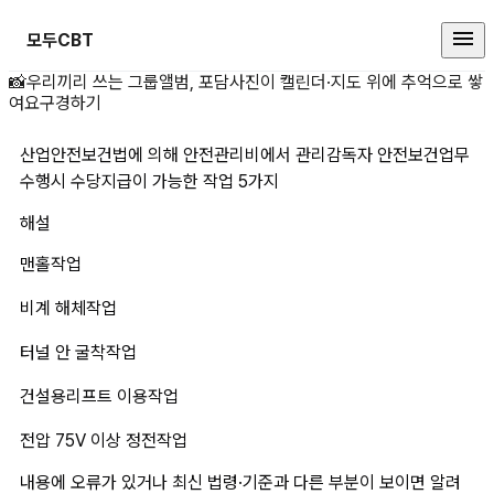
모두CBT
산업안전보건법에 의해 안전관리비에
📸
우리끼리 쓰는 그룹앨범, 포담
사진이 캘린더·지도 위에 추억으로 쌓
여요
구경하기
산업안전보건법에 의해 안전관리비에서 관리감독자 안전보건업무 
수행시 수당지급이 가능한 작업 5가지
해설
맨홀작업
비계 해체작업
터널 안 굴착작업
건설용리프트 이용작업
전압 75V 이상 정전작업
내용에 오류가 있거나 최신 법령·기준과 다른 부분이 보이면 알려