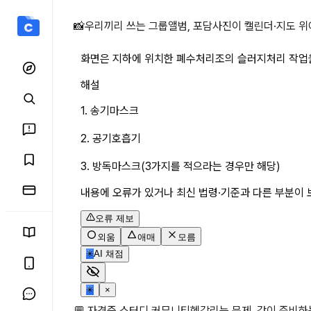
화면은 지하에 위치한 폐수
📸
우리끼리 쓰는 그룹앨범, 포담
사진이 캘린더·지도 위
화면은 지하에 위치한 폐수처리조의 슬러지처리 작업을
해설
1. 송기마스크
2. 공기호흡기
3. 방독마스크(3가지를 적으라는 경우만 해당)
내용에 오류가 있거나 최신 법령·기준과 다른 부분이 
오류 제보
외움
애매
모름
✳
AI 채점
✳
×
💬 자격증 스터디 커뮤니티
헷갈리는 문제, 같이 준비