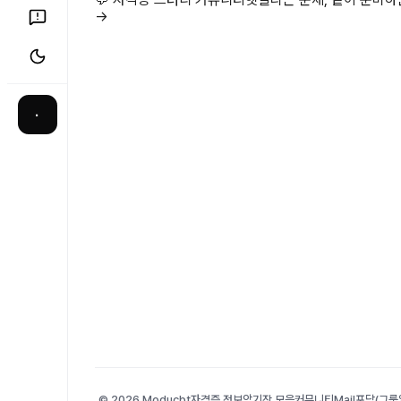
→
·
© 2026 Moducbt
자격증 정보
암기장 모음
커뮤니티
Mail
포담(그룹앨