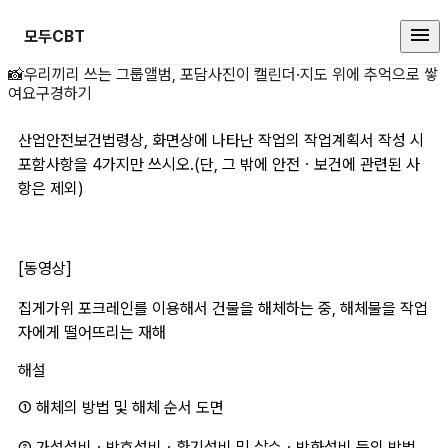
모두CBT
산업안전보건법령상, 화 상세 페이
📸
우리끼리 쓰는 그룹앨범, 포담
사진이 캘린더·지도 위에 추억으로 쌓
여요
구경하기
산업안전보건법령상, 화면상에 나타난 작업의 작업계획서 작성 시 
포함사항을 4가지만 쓰시오.(단, 그 밖에 안전ㆍ보건에 관련된 사
항은 제외)
[동영상]
집게가위 포크레인를 이용해서 건물을 해체하는 중, 해체물을 작업
자에게 떨어뜨리는 재해
해설
① 해체의 방법 및 해체 순서 도면 
② 가설설비ㆍ방호설비ㆍ환기설비 및 살수ㆍ방화설비 등의 방법