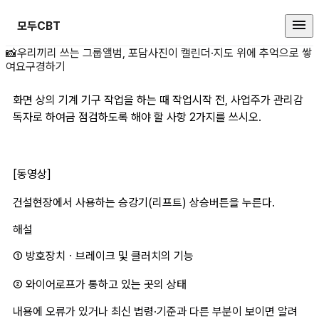
모두CBT
화면 상의 기계 기구 상세 페이지
📸
우리끼리 쓰는 그룹앨범, 포담
사진이 캘린더·지도 위에 추억으로 쌓
여요
구경하기
화면 상의 기계 기구 작업을 하는 때 작업시작 전, 사업주가 관리감
독자로 하여금 점검하도록 해야 할 사항 2가지를 쓰시오.
[동영상]
건설현장에서 사용하는 승강기(리프트) 상승버튼을 누른다.
해설
① 방호장치ㆍ브레이크 및 클러치의 기능 
② 와이어로프가 통하고 있는 곳의 상태 
내용에 오류가 있거나 최신 법령·기준과 다른 부분이 보이면 알려