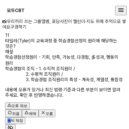
모두CBT
타일러(Tyler)의 교육과정 중 학
📸
우리끼리 쓰는 그룹앨범, 포담
사진이 캘린더·지도 위에 추억으로 쌓
여요
구경하기
11
타일러(Tyler)의 교육과정 중 학습경험선정의 원리에 해당하는 
것은?
해설
학습경험선정원리 - 기회, 만족, 가능성, 다경험, 多성과, 행동의 
원리

학습경험의 조직 - 1. 수직적 조직원리 /

                  2. 수평적 조직원리 /

                  3. 학습경험 조직원리의 특성 - 계속성, 계열성, 통합성
내용에 오류가 있거나 최신 법령·기준과 다른 부분이 보이면 알려
주세요. 확인 후 반영하겠습니다.
오류 제보
외움
애매
모름
✳
AI 채점