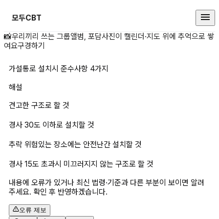
모두CBT
가설통로 설치시 준수사항 4가지 
📸
우리끼리 쓰는 그룹앨범, 포담
사진이 캘린더·지도 위에 추억으로 쌓
여요
구경하기
가설통로 설치시 준수사항 4가지
해설
견고한 구조로 할 것
경사 30도 이하로 설치할 것
추락 위험있는 장소에는 안전난간 설치할 것
경사 15도 초과시 미끄러지지 않는 구조로 할 것
내용에 오류가 있거나 최신 법령·기준과 다른 부분이 보이면 알려
주세요. 확인 후 반영하겠습니다.
오류 제보