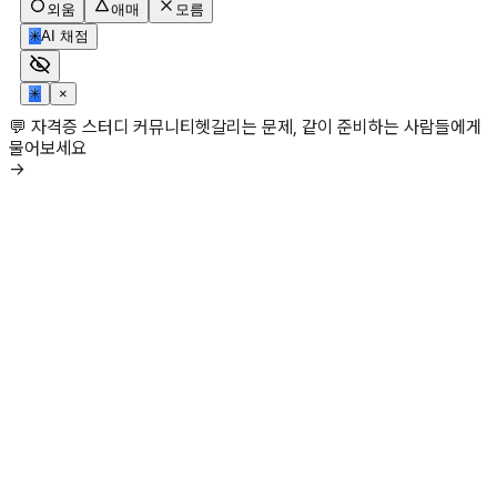
외움
애매
모름
✳
AI 채점
✳
×
💬 자격증 스터디 커뮤니티
헷갈리는 문제, 같이 준비하는 사람들에게
물어보세요
→