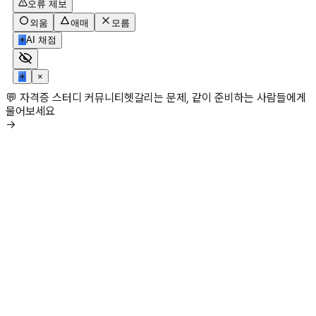
오류 제보
외움
애매
모름
✳
AI 채점
✳
×
💬 자격증 스터디 커뮤니티
헷갈리는 문제, 같이 준비하는 사람들에게
물어보세요
→