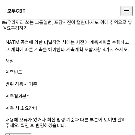
모두CBT
NATM 공법에 의한 터널작업 시에
📸
우리끼리 쓰는 그룹앨범, 포담
사진이 캘린더·지도 위에 추억으로 쌓
여요
구경하기
NATM 공법에 의한 터널작업 시에는 사전에 계측계획을 수립하고 
그 계획에 따른 계측을 해야한다.계측계획 포함사항 4가지 쓰시오.
해설
계측빈도
변위 허용치 기준
계측결과분석
계측 시 소요장비
내용에 오류가 있거나 최신 법령·기준과 다른 부분이 보이면 알려
주세요. 확인 후 반영하겠습니다.