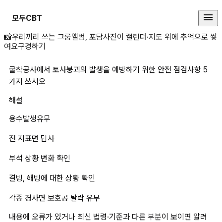
모두CBT
굴착공사에서 토사붕괴의 발생을 예
📸
우리끼리 쓰는 그룹앨범, 포담
사진이 캘린더·지도 위에 추억으로 쌓
여요
구경하기
굴착공사에서 토사붕괴의 발생을 예방하기 위한 안전 점검사항 5
가지 쓰시오
해설
용수발생유무
전 지표면 답사
부석 상황 변화 확인
결빙, 해빙에 대한 상황 확인
각종 경사면 보호공 탈락 유무
내용에 오류가 있거나 최신 법령·기준과 다른 부분이 보이면 알려