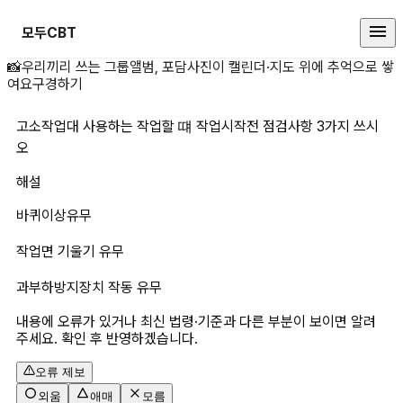
모두CBT
📸
우리끼리 쓰는 그룹앨범, 포담
사진이 캘린더·지도 위에 추억으로 쌓
고소작업대 사용하는 작업할 떄 작
여요
구경하기
고소작업대 사용하는 작업할 떄 작업시작전 점검사항 3가지 쓰시
오
해설
바퀴이상유무
작업면 기울기 유무
과부하방지장치 작동 유무
내용에 오류가 있거나 최신 법령·기준과 다른 부분이 보이면 알려
주세요. 확인 후 반영하겠습니다.
오류 제보
외움
애매
모름