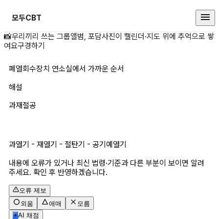
모두CBT
폐열회수장치 연소실에서 가까운 순
📸
우리끼리 쓰는 그룹앨범, 포담
사진이 캘린더·지도 위에 추억으로 쌓
여요
구경하기
폐열회수장치 연소실에서 가까운 순서
해설
과재절공
과열기 - 재열기 - 절탄기 - 공기예열기
내용에 오류가 있거나 최신 법령·기준과 다른 부분이 보이면 알려
주세요. 확인 후 반영하겠습니다.
오류 제보
외움
애매
모름
✳
AI 채점