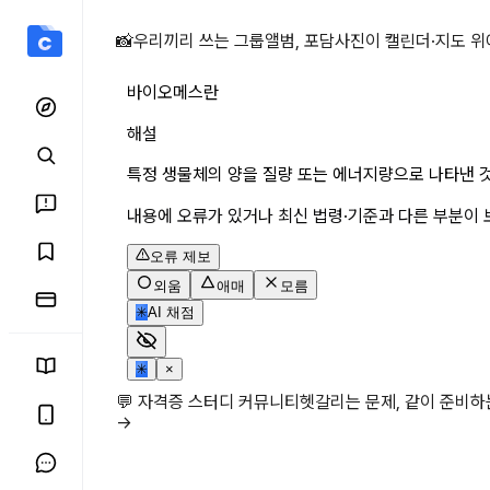
바이오메스란 상세 페이지
📸
우리끼리 쓰는 그룹앨범, 포담
사진이 캘린더·지도 위
바이오메스란
해설
특정 생물체의 양을 질량 또는 에너지량으로 나타낸 
내용에 오류가 있거나 최신 법령·기준과 다른 부분이 
오류 제보
외움
애매
모름
✳
AI 채점
✳
×
💬 자격증 스터디 커뮤니티
헷갈리는 문제, 같이 준비
→