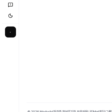
·
© 2026 Moducbt
자격증 정보
암기장 모음
커뮤니티
Mail
포담(그룹앨