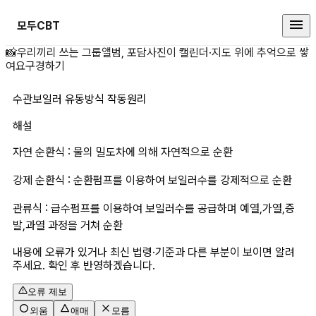
모두CBT
수관보일러 유동방식 작 상세 페이
📸
우리끼리 쓰는 그룹앨범, 포담
사진이 캘린더·지도 위에 추억으로 쌓
여요
구경하기
수관보일러 유동방식 작동원리
해설
자연 순환식 : 물의 밀도차에 의해 자연적으로 순환
강제 순환식 : 순환펌프를 이용하여 보일러수를 강제적으로 순환
관류식 : 급수펌프를 이용하여 보일러수를 공급하며 예열,가열,증
발,과열 과정을 거쳐 순환
내용에 오류가 있거나 최신 법령·기준과 다른 부분이 보이면 알려
주세요. 확인 후 반영하겠습니다.
오류 제보
외움
애매
모름