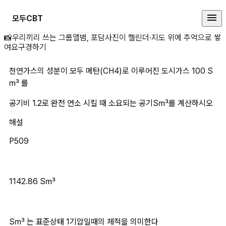
모두CBT
천연가스의 성분이 모두 메탄(CH4)
📸
우리끼리 쓰는 그룹앨범, 포담
사진이 캘린더·지도 위에 추억으로 쌓
여요
구경하기
천연가스의 성분이 모두 메탄(CH4)로 이루어진 도시가스 100 S
㎥ 를 
공기비 1.2로 완전 연소 시킬 때 소요되는 공기
S
㎥를 계산하시오 
해설
P509
1142.86 S
㎥
S
㎥ 는 표준상태 1기압일때의 체적을 의미한다