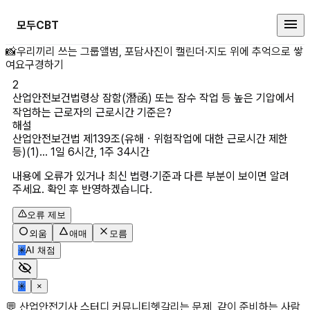
모두CBT
📸
우리끼리 쓰는 그룹앨범, 포담
사진이 캘린더·지도 위에 추억으로 쌓
산업안전보건법령상 잠함(潛函) 또는
여요
구경하기
2
산업안전보건법령상 잠함(潛函) 또는 잠수 작업 등 높은 기압에서 
해설
산업안전보건법 제139조(유해ㆍ위험작업에 대한 근로시간 제한 
등)(1)... 1일 6시간, 1주 34시간
내용에 오류가 있거나 최신 법령·기준과 다른 부분이 보이면 알려
주세요. 확인 후 반영하겠습니다.
오류 제보
외움
애매
모름
✳
AI 채점
✳
×
💬 산업안전기사 스터디 커뮤니티
헷갈리는 문제, 같이 준비하는 사람