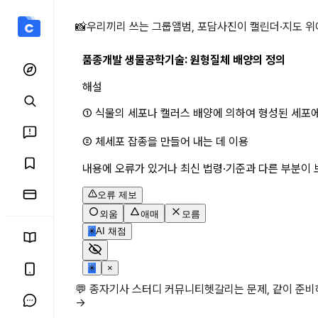
품종개발 생물공학기 상세 
📸
우리끼리 쓰는 그룹앨범, 포담
사진이 캘린더·지도 위
품종개발 생물공학기술: 원형질체 배양의 정의
해설
① 식물의 세포나 캘러스 배양에 의하여 형성된 세포
② 체세포 잡종을 만들어 내는 데 이용
내용에 오류가 있거나 최신 법령·기준과 다른 부분이 
오류 제보
외움
애매
모름
✳
AI 채점
✳
×
💬 종자기사 스터디 커뮤니티
헷갈리는 문제, 같이 준
→