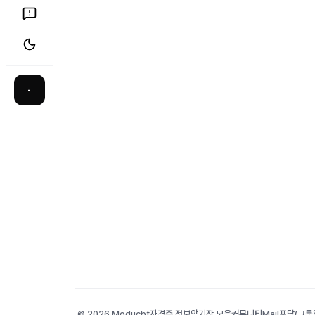
·
© 2026 Moducbt
자격증 정보
암기장 모음
커뮤니티
Mail
포담(그룹앨