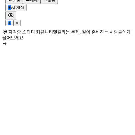
외움
애매
모름
✳
AI 채점
✳
×
💬 자격증 스터디 커뮤니티
헷갈리는 문제, 같이 준비하는 사람들에게
물어보세요
→