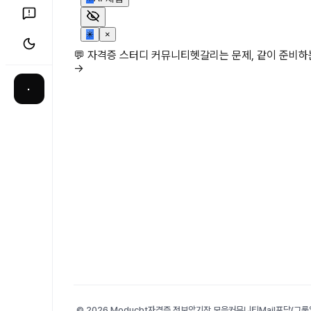
✳
×
💬 자격증 스터디 커뮤니티
헷갈리는 문제, 같이 준비
→
·
© 2026 Moducbt
자격증 정보
암기장 모음
커뮤니티
Mail
포담(그룹앨