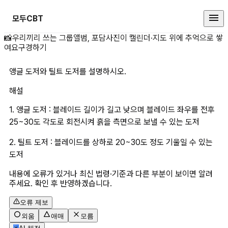
모두CBT
앵글 도저와 틸트 도저를 설명하시오
📸
우리끼리 쓰는 그룹앨범, 포담
사진이 캘린더·지도 위에 추억으로 쌓
여요
구경하기
앵글 도저와 틸트 도저를 설명하시오.
해설
1. 앵글 도저 : 블레이드 길이가 길고 낮으며 블레이드 좌우를 전후 
25~30도 각도로 회전시켜 흙을 측면으로 보낼 수 있는 도저
2. 틸트 도저 : 블레이드를 상하로 20~30도 정도 기울일 수 있는 
도저
내용에 오류가 있거나 최신 법령·기준과 다른 부분이 보이면 알려
주세요. 확인 후 반영하겠습니다.
오류 제보
외움
애매
모름