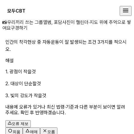
모두CBT
인간의 착각현상 중 자동운동이 잘 
📸
우리끼리 쓰는 그룹앨범, 포담
사진이 캘린더·지도 위에 추억으로 쌓
여요
구경하기
인간의 착각현상 중 자동운동이 잘 발생되는 조건 3가지를 적으시
오.
해설
1. 광점이 작을것
2. 대상이 단순할것
3. 빛의 강도가 작을것
내용에 오류가 있거나 최신 법령·기준과 다른 부분이 보이면 알려
주세요. 확인 후 반영하겠습니다.
오류 제보
외움
애매
모름