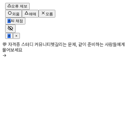
오류 제보
외움
애매
모름
✳
AI 채점
✳
×
💬 자격증 스터디 커뮤니티
헷갈리는 문제, 같이 준비하는 사람들에게
물어보세요
→