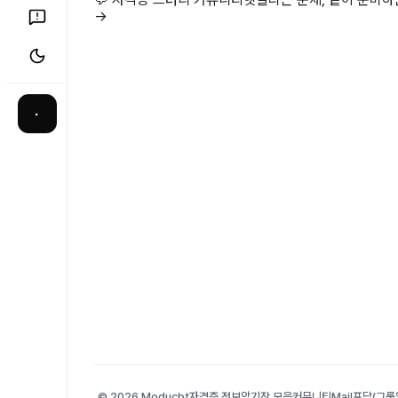
→
·
© 2026 Moducbt
자격증 정보
암기장 모음
커뮤니티
Mail
포담(그룹앨