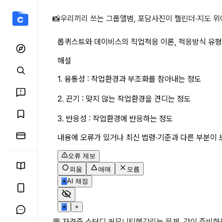
롭퀴스트와 데이비스의 직업적
📸
우리끼리 쓰는 그룹앨범, 포담
사진이 캘린더·지도 위
롭퀴스트와 데이비스의 직업적응 이론, 적응방식 유형 3
해설
1. 융통성 : 작업환경과 부조화를 참아내는 정도
2. 끈기 : 맞지 않는 작업환경을 견디는 정도
3. 반응성 : 작업환경에 반응하는 정도
내용에 오류가 있거나 최신 법령·기준과 다른 부분이 
오류 제보
외움
애매
모름
✳
AI 채점
✳
×
💬 자격증 스터디 커뮤니티
헷갈리는 문제, 같이 준비