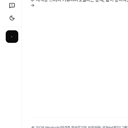
→
·
© 2026 Moducbt
자격증 정보
암기장 모음
커뮤니티
Mail
포담(그룹앨