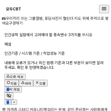
모두CBT
인간공학 실험에서 고려해야 할 종
📸
우리끼리 쓰는 그룹앨범, 포담
사진이 캘린더·지도 위에 추억으로 쌓
여요
구경하기
인간공학 실험에서 고려해야 할 종속변수 3가지를 쓰시오 
해설
인간기준 / 시스템 기준 / 작업성능 기준 
내용에 오류가 있거나 최신 법령·기준과 다른 부분이 보이면 알려
주세요. 확인 후 반영하겠습니다.
오류 제보
외움
애매
모름
✳
AI 채점
✳
×
💬 자격증 스터디 커뮤니티
헷갈리는 문제, 같이 준비하는 사람들에게