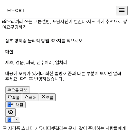
모두CBT
잡초 방제중 물리적 방법 3가지를 
📸
우리끼리 쓰는 그룹앨범, 포담
사진이 캘린더·지도 위에 추억으로 쌓
여요
구경하기
잡초 방제중 물리적 방법 3가지를 적으시오
해설
제초, 경운, 피복, 침수처리, 열처리
내용에 오류가 있거나 최신 법령·기준과 다른 부분이 보이면 알려
주세요. 확인 후 반영하겠습니다.
오류 제보
외움
애매
모름
✳
AI 채점
✳
×
💬 자격증 스터디 커뮤니티
헷갈리는 문제, 같이 준비하는 사람들에게