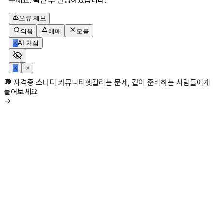
주세요. 확인 후 반영하겠습니다.
오류 제보
외움
애매
모름
✳
AI 채점
✳
×
💬 자격증 스터디 커뮤니티
헷갈리는 문제, 같이 준비하는 사람들에게
물어보세요
→