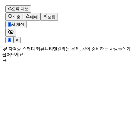
오류 제보
외움
애매
모름
✳
AI 채점
✳
×
💬 자격증 스터디 커뮤니티
헷갈리는 문제, 같이 준비하는 사람들에게
물어보세요
→