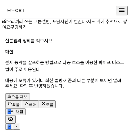
모두CBT
살분법의 정의를 적으시오 상세 페
📸
우리끼리 쓰는 그룹앨범, 포담
사진이 캘린더·지도 위에 추억으로 쌓
여요
구경하기
살분법의 정의를 적으시오
해설
분제 농약을 살포하는 방법으로 다공 호스를 이용한 파이프 더스트
법이 주로 이용된다
내용에 오류가 있거나 최신 법령·기준과 다른 부분이 보이면 알려
주세요. 확인 후 반영하겠습니다.
오류 제보
외움
애매
모름
✳
AI 채점
✳
×