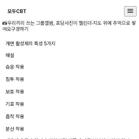
모두CBT
개면 활성제의 특성 5가지 상세 페
📸
우리끼리 쓰는 그룹앨범, 포담
사진이 캘린더·지도 위에 추억으로 쌓
여요
구경하기
개면 활성제의 특성 5가지
해설
습윤 작용
침투 작용
보호 작용
기포 작용
흡착 작용
분산 작용