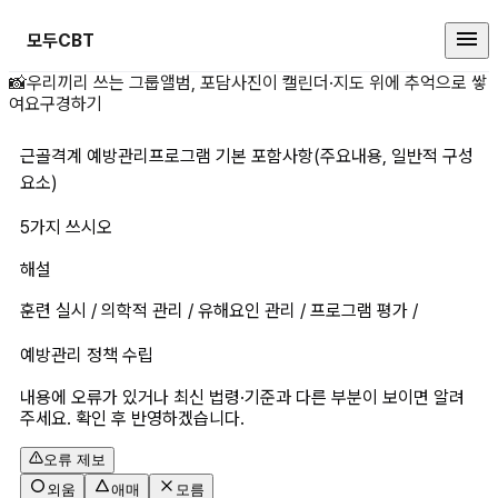
모두CBT
근골격계 예방관리프로그램 기본 포
📸
우리끼리 쓰는 그룹앨범, 포담
사진이 캘린더·지도 위에 추억으로 쌓
여요
구경하기
근골격계 예방관리프로그램 기본 포함사항(주요내용, 일반적 구성
요소)
5가지 쓰시오
해설
훈련 실시 / 의학적 관리 / 유해요인 관리 / 프로그램 평가 /
예방관리 정책 수립
내용에 오류가 있거나 최신 법령·기준과 다른 부분이 보이면 알려
주세요. 확인 후 반영하겠습니다.
오류 제보
외움
애매
모름