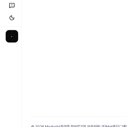
·
© 2026 Moducbt
자격증 정보
암기장 모음
커뮤니티
Mail
포담(그룹앨