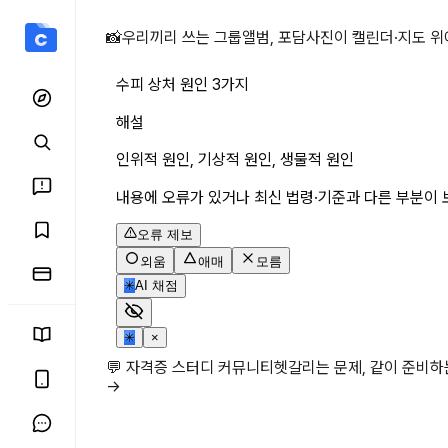
수피 상처 원인 3가지 상세
📸
우리끼리 쓰는 그룹앨범, 포담
사진이 캘린더·지도 위
수피 상처 원인 3가지
해설
인위적 원인, 기상적 원인, 생물적 원인
내용에 오류가 있거나 최신 법령·기준과 다른 부분이 
오류 제보
외움
애매
모름
✳
AI 채점
✳
×
💬 자격증 스터디 커뮤니티
헷갈리는 문제, 같이 준비
→