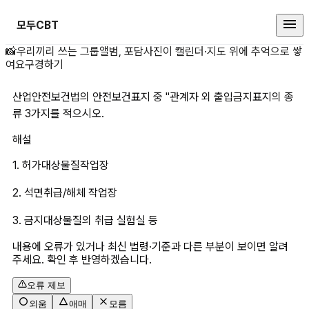
모두CBT
산업안전보건법의 안전보건표지 중 
📸
우리끼리 쓰는 그룹앨범, 포담
사진이 캘린더·지도 위에 추억으로 쌓
여요
구경하기
산업안전보건법의 안전보건표지 중 "관계자 외 출입금지표지의 종
류 3가지를 적으시오.
해설
1. 허가대상물질작업장
2. 석면취급/해체 작업장
3. 금지대상물질의 취급 실험실 등
내용에 오류가 있거나 최신 법령·기준과 다른 부분이 보이면 알려
주세요. 확인 후 반영하겠습니다.
오류 제보
외움
애매
모름