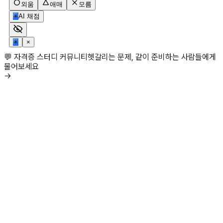
외움
애매
모름
✳
AI 채점
✳
×
💬 자격증 스터디 커뮤니티
헷갈리는 문제, 같이 준비하는 사람들에게
물어보세요
→