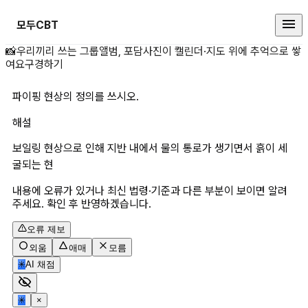
모두CBT
파이핑 현상의 정의를 쓰시오. 상세
📸
우리끼리 쓰는 그룹앨범, 포담
사진이 캘린더·지도 위에 추억으로 쌓
여요
구경하기
파이핑 현상의 정의를 쓰시오.
해설
보일링 현상으로 인해 지반 내에서 물의 통로가 생기면서 흙이 세
굴되는 현
내용에 오류가 있거나 최신 법령·기준과 다른 부분이 보이면 알려
주세요. 확인 후 반영하겠습니다.
오류 제보
외움
애매
모름
✳
AI 채점
✳
×