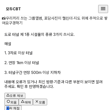
모두CBT
도로 터널 제 1종 시설물의 종류 3
📸
우리끼리 쓰는 그룹앨범, 포담
사진이 캘린더·지도 위에 추억으로 쌓
여요
구경하기
도로 터널 제 1종 시설물의 종류 3가지 쓰시오.
해설
1. 3차로 이상 터널
2. 연장 1km 이상 터널
3. 터널구간 연장 500m 이상 지하차
내용에 오류가 있거나 최신 법령·기준과 다른 부분이 보이면 알려
주세요. 확인 후 반영하겠습니다.
오류 제보
외움
애매
모름
✳
AI 채점