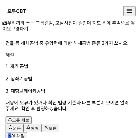
모두CBT
건물 등 해체공법 중 유압력에 의한 
📸
우리끼리 쓰는 그룹앨범, 포담
사진이 캘린더·지도 위에 추억으로 쌓
여요
구경하기
건물 등 해체공법 중 유압력에 의한 해체공법 종류 3가지 쓰시오.
해설
1. 재키 공법
2. 압쇄기공법
3. 대형브레이커공법
내용에 오류가 있거나 최신 법령·기준과 다른 부분이 보이면 알려
주세요. 확인 후 반영하겠습니다.
오류 제보
외움
애매
모름
✳
AI 채점