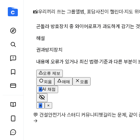
곤돌라 방호장치 중 와이어
📸
우리끼리 쓰는 그룹앨범, 포담
사진이 캘린더·지도 위
곤돌라 방호장치 중 와이어로프가 과도하게 감기는 것
해설
권과방지장치
내용에 오류가 있거나 최신 법령·기준과 다른 부분이 
오류 제보
외움
애매
모름
✳
AI 채점
✳
×
💬 건설안전기사 스터디 커뮤니티
헷갈리는 문제, 같이
→