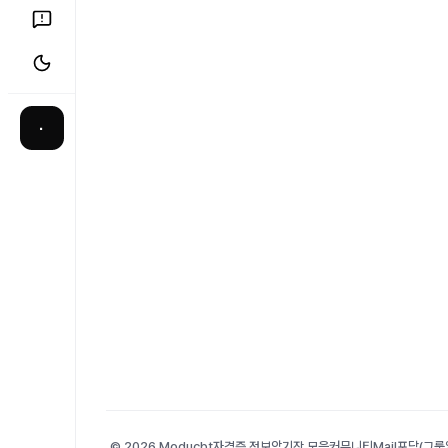
·
© 2026 Moducbt
자격증 정보
암기장 모음
커뮤니티
Mail
포담(그룹앨