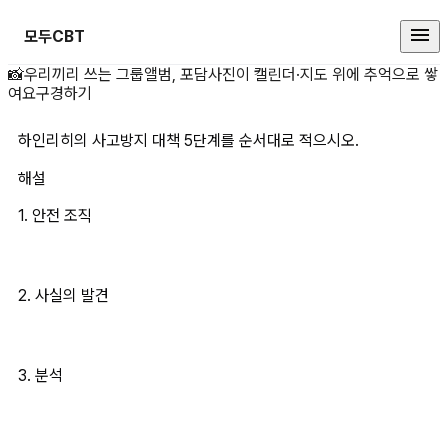
모두CBT
하인리히의 사고방지 대책 5단계를 
📸
우리끼리 쓰는 그룹앨범, 포담
사진이 캘린더·지도 위에 추억으로 쌓
여요
구경하기
하인리히의 사고방지 대책 5단계를 순서대로 적으시오.
해설
1. 안전 조직
2. 사실의 발견
3. 분석