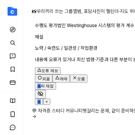
수행도 평가법인 Westing
📸
우리끼리 쓰는 그룹앨범, 포담
사진이 캘린더·지도 위
수행도 평가법인 Westinghouse 시스템의 평가 계
해설
노력 / 숙련도 / 일관성 / 작업환경
내용에 오류가 있거나 최신 법령·기준과 다른 부분이 
오류 제보
외움
애매
모름
✳
AI 채점
✳
×
💬 자격증 스터디 커뮤니티
헷갈리는 문제, 같이 준비
→