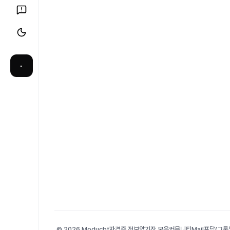
·
© 2026 Moducbt
자격증 정보
암기장 모음
커뮤니티
Mail
포담(그룹앨