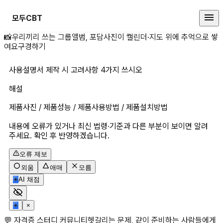
모두CBT
사용설명서 제작 시 고려사항 4가지
📸
우리끼리 쓰는 그룹앨범, 포담
사진이 캘린더·지도 위에 추억으로 쌓
여요
구경하기
사용설명서 제작 시 고려사항 4가지 쓰시오
해설
제품사진 / 제품성능 / 제품사용방법 / 제품설치방법
내용에 오류가 있거나 최신 법령·기준과 다른 부분이 보이면 알려
주세요. 확인 후 반영하겠습니다.
오류 제보
외움
애매
모름
✳
AI 채점
✳
×
💬 자격증 스터디 커뮤니티
헷갈리는 문제, 같이 준비하는 사람들에게