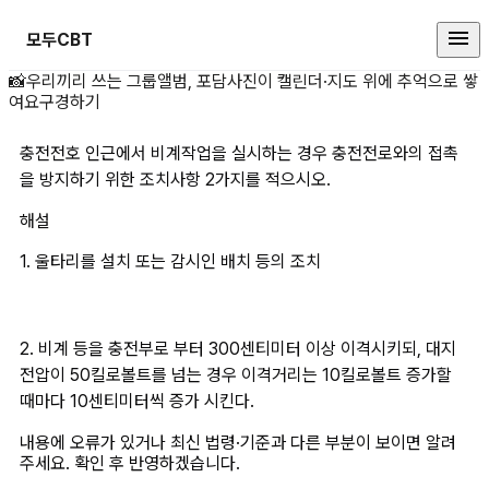
모두CBT
충전전호 인근에서 비계작업을 실시
📸
우리끼리 쓰는 그룹앨범, 포담
사진이 캘린더·지도 위에 추억으로 쌓
여요
구경하기
충전전호 인근에서 비계작업을 실시하는 경우 충전전로와의 접촉
을 방지하기 위한 조치사항 2가지를 적으시오.
해설
1. 울타리를 설치 또는 감시인 배치 등의 조치
2. 비계 등을 충전부로 부터 300센티미터 이상 이격시키되, 대지
전압이 50킬로볼트를 넘는 경우 이격거리는 10킬로볼트 증가할 
때마다 10센티미터씩 증가 시킨다.
내용에 오류가 있거나 최신 법령·기준과 다른 부분이 보이면 알려
주세요. 확인 후 반영하겠습니다.