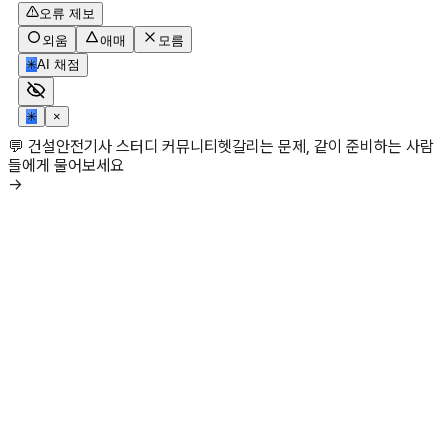
오류 제보
외움
애매
모름
✳
AI 채점
✳
×
💬 건설안전기사 스터디 커뮤니티
헷갈리는 문제, 같이 준비하는 사람
들에게 물어보세요
→