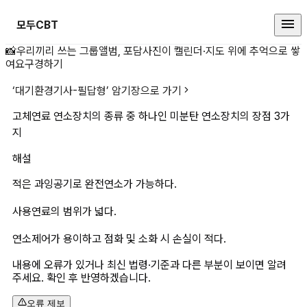
모두CBT
고체연료 연소장치의 종류 중 하나인
📸
우리끼리 쓰는 그룹앨범, 포담
사진이 캘린더·지도 위에 추억으로 쌓
여요
구경하기
‘
대기환경기사-필답형
’ 암기장으로 가기
고체연료 연소장치의 종류 중 하나인 미분탄 연소장치의 장점 3가
지
해설
적은 과잉공기로 완전연소가 가능하다.
사용연료의 범위가 넓다.
연소제어가 용이하고 점화 및 소화 시 손실이 적다.
내용에 오류가 있거나 최신 법령·기준과 다른 부분이 보이면 알려
주세요. 확인 후 반영하겠습니다.
오류 제보