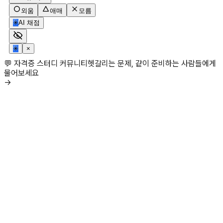
외움
애매
모름
✳
AI 채점
✳
×
💬 자격증 스터디 커뮤니티
헷갈리는 문제, 같이 준비하는 사람들에게
물어보세요
→